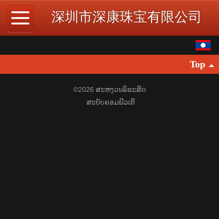
深圳市深康珠宝有限公司
ພາສາລາວ
Top
中文
English
©
2026 ສະຫງວນລິຂະສິດ
ສະບັບຄອມພີວເຕີ
繁体
日本語
한국어
Español
ภาษาไทย